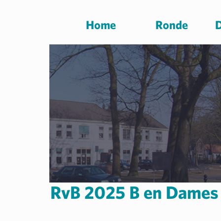
Home
Ronde
D
RvB 2025 B en Dames