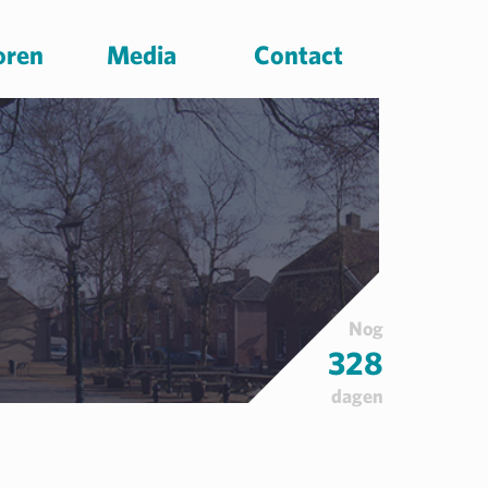
oren
Media
Contact
Nog
328
dagen