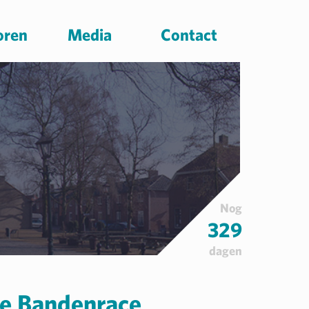
oren
Media
Contact
Nog
329
dagen
ke Bandenrace