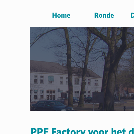
Home
Ronde
D
PPE Factory voor het 