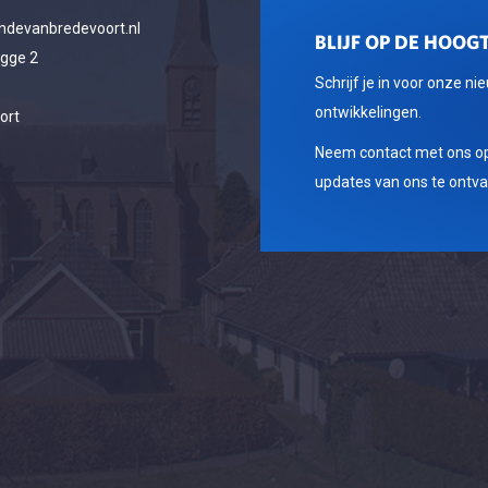
ndevanbredevoort.nl
BLIJF OP DE HOOGT
egge 2
Schrijf je in voor onze ni
ontwikkelingen.
ort
Neem contact met ons op
updates van ons te ontv