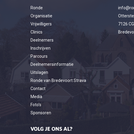
Ronde
info@ro
Organisatie
Otterst
Vrijwilligers
7126 CG
Clinics
Bredevo
Deelnemers
Inschrijven
Parcours
Deelnemersinformatie
Uitslagen
Ronde van Bredevoort Strava
Contact
Media
Foto’s
Sponsoren
VOLG JE ONS AL?