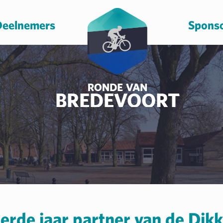
eelnemers
Spons
derde jaar partner van de Dik